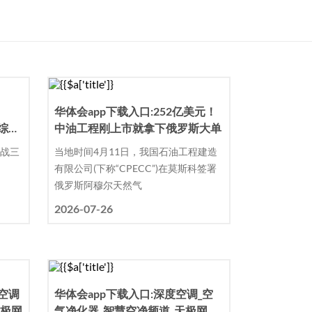
华体会app下载入口:252亿美元！
染综合
中油工程刚上市就拿下俄罗斯大单
？
卫战三
当地时间4月11日，我国石油工程建造
有限公司(下称“CPECC”)在莫斯科签署
俄罗斯阿穆尔天然气
2026-07-26
度空调
华体会app下载入口:深度空调_空
天极网
气净化器_智慧空净频道_天极网