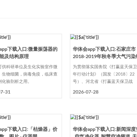
app下载入口:微量振荡器的
华体会app下载入口:石家庄市
能及结构原理
2018-2019年秋冬季大气污
治理攻坚行动方案内容是什么
可供科研单位及生化实验室作微
为贯彻落实国务院《打赢蓝天保
，生物细菌，病毒免疫，临床查
年行动计划》（国发〔2018〕22
例化验剖析之用。
号）、河北省《打赢蓝天保卫战
07-31
2026-07-28
app下载入口:「枯燥器」价
华体会app下载入口:新闻深
数、图片 - 仪器网
_空气净化器_智慧空净频道_