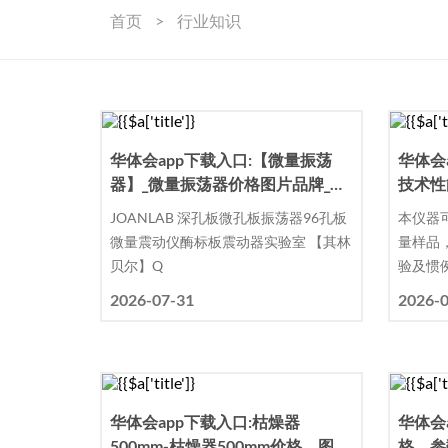
首页
>
行业知识
华体会app下载入口:【微量振荡
华体会
器】_微量振荡器价格图片品牌_批
技术性
发厂家 - 阿里巴巴
JOANLAB 深孔板微孔板振荡器96孔板
本仪器
微量震动仪酶标板震动器实验室 【其林
量样品
贝尔】Q
验及惯
2026-07-31
2026-
华体会app下载入口:枯燥器
华体会
500mm-枯燥器500mm价格、图
格、参