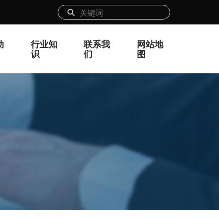
动
行业知
联系我
网站地
识
们
图