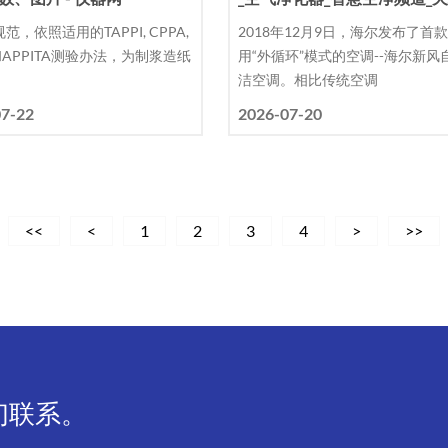
范，依照适用的TAPPI, CPPA,
2018年12月9日，海尔发布了首
和APPITA测验办法，为制浆造纸
用“外循环”模式的空调--海尔新风
洁空调。相比传统空调
07-22
2026-07-20
<<
<
1
2
3
4
>
>>
们联系。