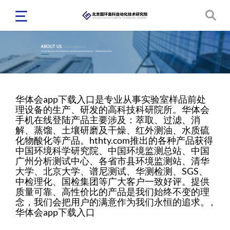
华体会app下载入口是专业从事实验室样品前处
理设备的生产、研发的高科技科研院所。华体会
手机在线登陆产品主要涉及：萃取、过滤、消
解、蒸馏、土壤研磨及干燥、红外测油、水质硫
化物酸化等产品。hthty.com推出的各种产品获得
中国环境科学研究院、中国环境监测总站、中国
广州分析测试中心、各省市县环境监测站、清华
大学、北京大学、谱尼测试、华测检测、SGS、
中检理化、国检集团等广大客户一致好评。提供
质量可靠、高性价比的产品是我们始终不变的理
念，我们会把用户的满意作为我们永恒的追求。 ,
华体会app下载入口